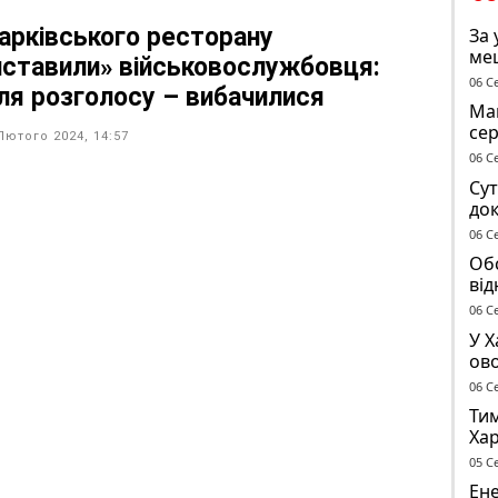
харківського ресторану
За 
ме
иставили» військовослужбовця:
до 
06 С
сля розголосу – вибачилися
Маг
се
Лютого 2024, 14:57
ге
06 С
Сут
док
чол
06 С
ТЦ
Обс
від
сп
06 С
У Х
ово
ма
06 С
Тим
Хар
05 С
Ене