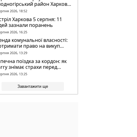
лодногірський район Харкова
ля ворожого обстрілу
ерпня 2026, 18:52
тріл Харкова 5 серпня: 11
дей зазнали поранень
ерпня 2026, 16:25
нда комунальної власності:
отримати право на викуп
єкта
ерпня 2026, 13:29
печна поїздка за кордон: як
rry знімає страхи перед
вгою дорогою
ерпня 2026, 13:25
Завантажити ще