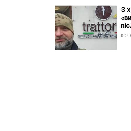
З 
«в
пі
04 