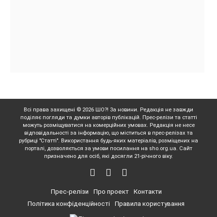
Всі права захищені © 2026 ШО?! За новини. Редакція не завжди
поділяє погляди та думки авторів публікацій. Прес-релізи та статті
можуть розміщуватися на комерційних умовах. Редакція не несе
відповідальності за інформацію, що міститься в прес-релізах та
рубриці "Статті". Використання будь-яких матеріалів, розміщених на
порталі, дозволяється за умови посилання на sho.org.ua. Сайт
призначено для осіб, які досягли 21-річного віку.
Прес-релізи
Про проект
Контакти
Політика конфіденційності
Правила користування