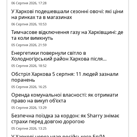
06 Серпня 2026, 17:28
У Харкові подешевшали сезонні овочі: які ціни
на ринках та в магазинах
06 Серпня 2026, 10:53
Тимчасове відключення газу на Харківщині: де
та коли вимкнуть
05 Серпня 2026, 21:59
Енергетики повернули світло в
Холодногірський район Харкова після
ворожого обстрілу
05 Серпня 2026, 18:52
Обстріл Харкова 5 серпня: 11 людей зазнали
поранень
05 Серпня 2026, 16:25
Оренда комунальної власності: як отримати
право на викуп об’єкта
05 Серпня 2026, 13:29
Безпечна поїздка за кордон: як Sharry знімає
страхи перед довгою дорогою
05 Серпня 2026, 13:25
У Харкові через удар російського БпЛА