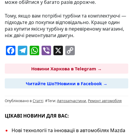
може обійтися у багато разів дорожче.
Тому, якщо вам потрібні турбіни та комплектуючі —
підходьте до покупки відповідально. Краще один
раз купити якісну турбіну в перевіреному магазині,
ніж двічі ремонтувати двигун.
F
T
W
Vi
X
C
a
el
h
b
o
c
e
at
er
p
Новини Харкова в Telegram →
e
g
s
y
Читайте Шо?!Новини в Facebook →
b
ra
A
Li
o
m
p
n
Опубліковано в
Статті
#Теги:
Автозапчастини
,
Ремонт автомобіля
o
p
k
k
ЦІКАВІ НОВИНИ ДЛЯ ВАС:
Нові технології та інновації в автомобілях Mazda