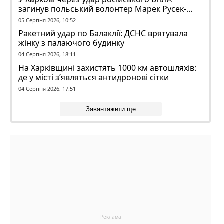
загинув польський волонтер Марек Русек-
Вольський
05 Серпня 2026, 10:52
Ракетний удар по Балаклії: ДСНС врятувала
жінку з палаючого будинку
04 Серпня 2026, 18:11
На Харківщині захистять 1000 км автошляхів:
де у місті з’являться антидронові сітки
04 Серпня 2026, 17:51
Завантажити ще