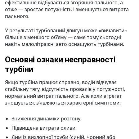
ефективніше відбувається згоряння пального, а
отже — зростає потужність і зменшується витрата
пального.
У результаті турбований двигун може «вичавити»
більше з меншого об’єму — саме тому сьогодні
навіть малолітражні авто оснащують турбінами.
Основні ознаки несправності
турбіни
Якщо турбіна працює справно, водій відчуває
стабільну тягу, відсутність провалів у потужності,
нормальний витрат пального. Але коли агрегат
зношується, з’являються характерні симптоми:
Зниження динаміки розгону;
Підвищена витрата оливи;
Дим із вихлопної труби (синій, чорний або