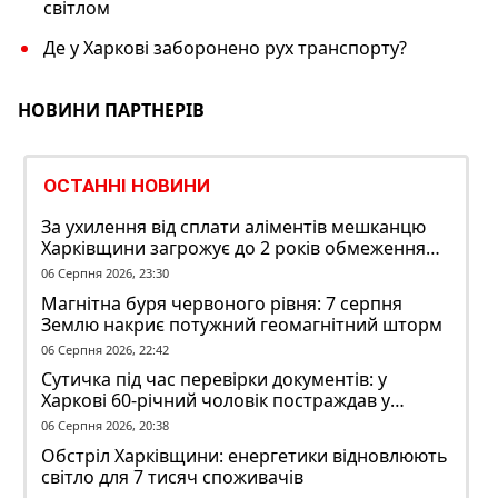
світлом
Де у Харкові заборонено рух транспорту?
НОВИНИ ПАРТНЕРІВ
ОСТАННІ НОВИНИ
За ухилення від сплати аліментів мешканцю
Харківщини загрожує до 2 років обмеження
волі
06 Серпня 2026, 23:30
Магнітна буря червоного рівня: 7 серпня
Землю накриє потужний геомагнітний шторм
06 Серпня 2026, 22:42
Сутичка під час перевірки документів: у
Харкові 60-річний чоловік постраждав у
конфлікті з ТЦК
06 Серпня 2026, 20:38
Обстріл Харківщини: енергетики відновлюють
світло для 7 тисяч споживачів