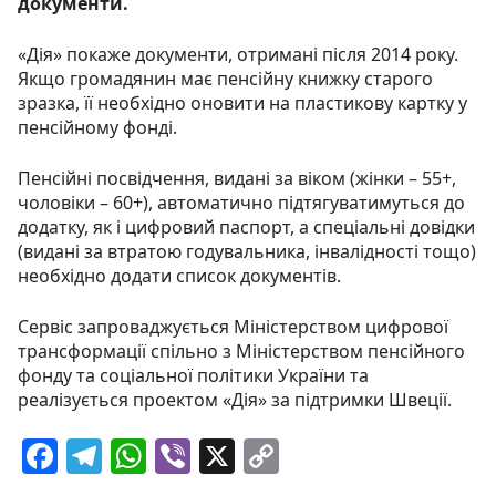
документи.
«Дія» покаже документи, отримані після 2014 року.
Якщо громадянин має пенсійну книжку старого
зразка, її необхідно оновити на пластикову картку у
пенсійному фонді.
Пенсійні посвідчення, видані за віком (жінки – 55+,
чоловіки – 60+), автоматично підтягуватимуться до
додатку, як і цифровий паспорт, а спеціальні довідки
(видані за втратою годувальника, інвалідності тощо)
необхідно додати список документів.
Сервіс запроваджується Міністерством цифрової
трансформації спільно з Міністерством пенсійного
фонду та соціальної політики України та
реалізується проектом «Дія» за підтримки Швеції.
F
T
W
Vi
X
C
a
el
h
b
o