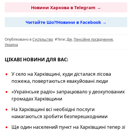
c
e
at
er
p
Новини Харкова в Telegram →
e
g
s
y
Читайте Шо?!Новини в Facebook →
b
ra
A
Li
o
m
p
n
Опубліковано в
Суспільство
#Теги:
Дія
,
Пенсійне посвідчення
,
o
p
k
Україна
k
ЦІКАВІ НОВИНИ ДЛЯ ВАС:
У село на Харківщині, куди дісталася лісова
пожежа, повертаються евакуйовані люди
«Українське радіо» запрацювало у деокупованих
громадах Харківщини
На Харківщині всі необхідні послуги
намагаються зробити безперешкодними
Ще один населений пункт на Харківщині тепер зі