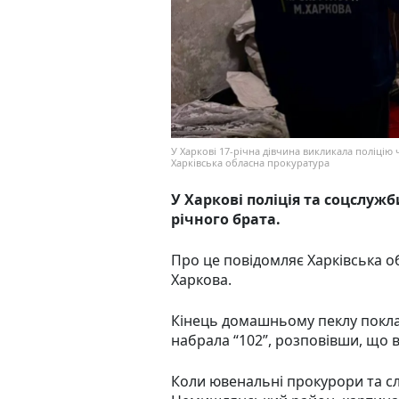
У Харкові 17-річна дівчина викликала поліцію ч
Харківська обласна прокуратура
У Харкові поліція та соцслужб
річного брата.
Про це повідомляє Харківська 
Харкова.
Кінець домашньому пеклу поклал
набрала “102”, розповівши, що в
Коли ювенальні прокурори та сл