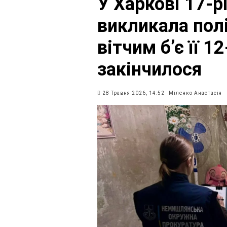
У Харкові 17-р
викликала полі
вітчим б’є її 1
закінчилося
28 Травня 2026, 14:52
Міленко Анастасія