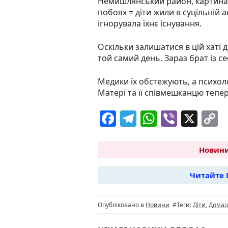
Немишлянський район, картина 
побоях = діти жили в суцільній а
ігнорувала їхнє існування.
Оскільки залишатися в цій хаті 
той самий день. Зараз брат із с
Медики їх обстежують, а психол
Матері та її співмешканцю тепер
F
T
W
Vi
X
C
a
el
h
b
o
c
e
at
er
p
Новини
e
g
s
y
Читайте 
b
ra
A
L
o
m
p
n
Опубліковано в
Новини
#Теги:
Діти
,
Домаш
o
p
k