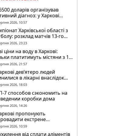
6500 доларів організував
тивний діагноз: у Харкові
ідомили про підозру
ерпня 2026, 10:57
завідувачу психлікарні
піонат Харківської області з
болу: розклад матчів 13-го
у на 8 серпня
ерпня 2026, 23:23
і ціни на воду в Харкові:
льки платитимуть містяни з 1
втня
ерпня 2026, 21:57
аркові дев’ятеро людей
нилися в лікарні внаслідок
П з автобусом
ерпня 2026, 18:03
П-7 способов сэкономить на
зведении коробки дома
ерпня 2026, 14:26
Харкові пропонують
провадити екстрене
віщення в трамваях і
ерпня 2026, 10:59
олейбусах
ухилення від сплати аліментів