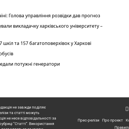
аїні: Голова управління розвідки дав прогноз
вали викладачку харківського університету –
7 шкіл та 157 багатоповерхівок у Харкові
обусів
редали потужні генератори
едакція не завжди поділяє
елізи та статті можуть
ція не несе відповідальності за
Прес-релізи
Про проект
К
рубриці "Статті". Використання
Правила