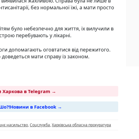
виявилася жахливою. Справа була не лише в
нтисанітарії, без нормальної їжі, а мати просто
дітям було небезпечно для життя, їх вилучили в
естрою перебувають у лікарні.
оги допомагають оговтатися від пережитого.
 доведеться мати справу із законом.
 Харкова в Telegram →
Шо?!Новини в Facebook →
i
нє насильство
,
Соцслужба
,
Харківська обласна прокуратура