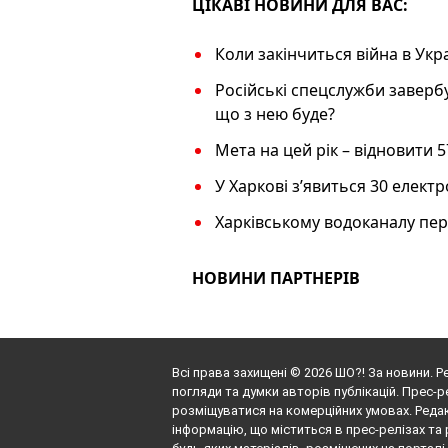
k
ЦІКАВІ НОВИНИ ДЛЯ ВАС:
Коли закінчиться війна в Укр
Російські спецслужби завербу
що з нею буде?
Мета на цей рік – відновити 5
У Харкові з’явиться 30 електр
Харківському водоканалу пе
НОВИНИ ПАРТНЕРІВ
Всі права захищені © 2026 ШО?! За новини. Р
погляди та думки авторів публікацій. Прес-р
розміщуватися на комерційних умовах. Редак
інформацію, що міститься в прес-релізах та 