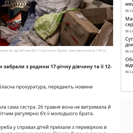
ме
до 
06 С
Маг
се
ге
06 С
Сут
док
чол
ерез те, що вітчим б'є її 12-річного брата: чим закінчилося / Фото:
06 С
ТЦ
Обс
від
и забрали з родини 17-річну дівчину та її 12-
сп
06 С
обласна прокуратура, передають новини
а сама сестра. 26 травня вона не витримала й
ітчим регулярно б’є її молодшого брата.
ужба у справах дітей приїхали з перевіркою в