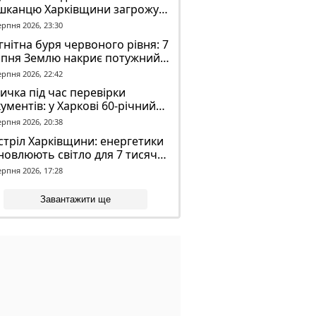
шканцю Харківщини загрожує
2 років обмеження волі
ерпня 2026, 23:30
нітна буря червоного рівня: 7
рпня Землю накриє потужний
омагнітний шторм
ерпня 2026, 22:42
ичка під час перевірки
ументів: у Харкові 60-річний
овік постраждав у конфлікті з
ерпня 2026, 20:38
К
тріл Харківщини: енергетики
новлюють світло для 7 тисяч
оживачів
ерпня 2026, 17:28
Завантажити ще