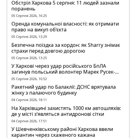
Обстріл Харкова 5 серпня: 11 людей зазнали
поранень
05 Серпня 2026, 16:25
Оренда комунальної власності: як отримати
право на викуп об’єкта
05 Серпня 2026, 13:29
Безпечна поїздка за кордон: як Sharry знімає
страхи перед довгою дорогою
05 Серпня 2026, 13:25
У Харкові через удар російського БпЛА
загинув польський волонтер Марек Русек-
Вольський
05 Серпня 2026, 10:52
Ракетний удар по Балаклії: ДСНС врятувала
жінку з палаючого будинку
04 Серпня 2026, 18:11
На Харківщині захистять 1000 км автошляхів:
де у місті з’являться антидронові сітки
04 Серпня 2026, 17:51
У Шевченківському районі Харкова ввели
карантин через скаженого кажана