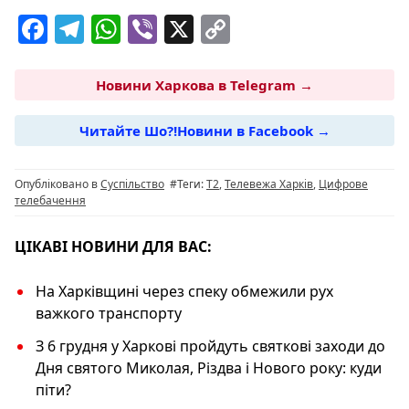
F
T
W
Vi
X
C
a
el
h
b
o
c
e
at
er
p
Новини Харкова в Telegram →
e
g
s
y
Читайте Шо?!Новини в Facebook →
b
ra
A
Li
o
m
p
n
Опубліковано в
Суспільство
#Теги:
Т2
,
Телевежа Харків
,
Цифрове
o
p
k
телебачення
k
ЦІКАВІ НОВИНИ ДЛЯ ВАС:
На Харківщині через спеку обмежили рух
важкого транспорту
З 6 грудня у Харкові пройдуть святкові заходи до
Дня святого Миколая, Різдва і Нового року: куди
піти?