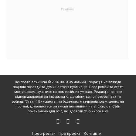
Всі права захищені © 2026 ШО?! За новини. Редакція не завжди
поділяє погляди та думки авторів публікацій. Прес-релізи та статті
можуть розміщуватися на комерційних умовах. Редакція не несе
відповідальності за інформацію, що міститься в прес-релізах та
рубриці "Статті". Використання будь-яких матеріалів, розміщених на
порталі, дозволяється за умови посилання на sho.org.ua. Сайт
призначено для осіб, які досягли 21-річного віку.
Прес-релізи
Про проект
Контакти