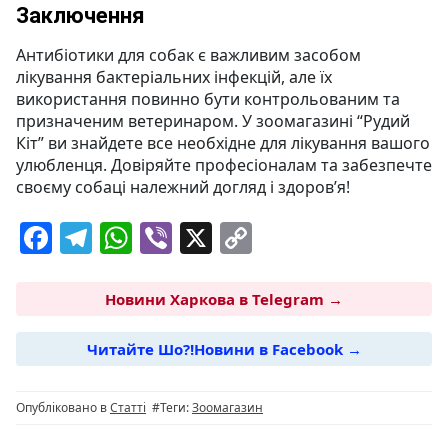
Заключення
Антибіотики для собак є важливим засобом
лікування бактеріальних інфекцій, але їх
використання повинно бути контрольованим та
призначеним ветеринаром. У зоомагазині “Рудий
Кіт” ви знайдете все необхідне для лікування вашого
улюбленця. Довіряйте професіоналам та забезпечте
своєму собаці належний догляд і здоров’я!
F
T
W
Vi
X
C
a
el
h
b
o
c
e
at
er
p
Новини Харкова в Telegram →
e
g
s
y
Читайте Шо?!Новини в Facebook →
b
ra
A
Li
o
m
p
n
Опубліковано в
Статті
#Теги:
Зоомагазин
o
p
k