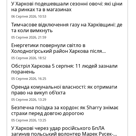
У Харкові подешевшали сезонні овочі: які ціни
на ринках та в магазинах
06 Серпня 2026, 10:53
Тимчасове відключення газу на Харківщині: де
та коли вимкнуть
05 Серпня 2026, 21:59
Енергетики повернули світло в
Холодногірський район Харкова після
ворожого обстрілу
05 Серпня 2026, 18:52
Обстріл Харкова 5 серпня: 11 людей зазнали
поранень
05 Серпня 2026, 16:25
Оренда комунальної власності: як отримати
право на викуп об’єкта
05 Серпня 2026, 13:29
Безпечна поїздка за кордон: як Sharry знімає
страхи перед довгою дорогою
05 Серпня 2026, 13:25
У Харкові через удар російського БпЛА
загинув польський волонтер Марек Русек-