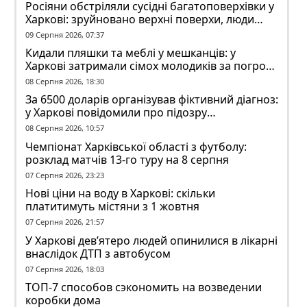
Росіяни обстріляли сусідні багатоповерхівки у
Харкові: зруйновано верхні поверхи, люди
заблоковані
09 Серпня 2026, 07:37
Кидали пляшки та меблі у мешканців: у
Харкові затримали сімох молодиків за погром
у гуртожитку
08 Серпня 2026, 18:30
За 6500 доларів організував фіктивний діагноз:
у Харкові повідомили про підозру
ексзавідувачу психлікарні
08 Серпня 2026, 10:57
Чемпіонат Харківської області з футболу:
розклад матчів 13-го туру на 8 серпня
07 Серпня 2026, 23:23
Нові ціни на воду в Харкові: скільки
платитимуть містяни з 1 жовтня
07 Серпня 2026, 21:57
У Харкові дев’ятеро людей опинилися в лікарні
внаслідок ДТП з автобусом
07 Серпня 2026, 18:03
ТОП-7 способов сэкономить на возведении
коробки дома