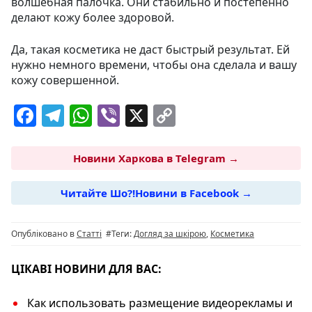
волшебная палочка. Они стабильно и постепенно
делают кожу более здоровой.
Да, такая косметика не даст быстрый результат. Ей
нужно немного времени, чтобы она сделала и вашу
кожу совершенной.
F
T
W
Vi
X
C
a
el
h
b
o
c
e
at
er
p
Новини Харкова в Telegram →
e
g
s
y
Читайте Шо?!Новини в Facebook →
b
ra
A
Li
o
m
p
n
Опубліковано в
Статті
#Теги:
Догляд за шкірою
,
Косметика
o
p
k
k
ЦІКАВІ НОВИНИ ДЛЯ ВАС:
Как использовать размещение видеорекламы и