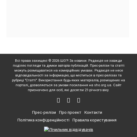
Всі права захищені © 2026 ШО?! За новини. Редакція не завжди
поділяє погляди та думки авторів публікацій. Прес-релізи та статті
можуть розміщуватися на комерційних умовах. Редакція не несе
відповідальності за інформацію, що міститься в прес-релізах та
рубриці "Статті". Використання будь-яких матеріалів, розміщених на
порталі, дозволяється за умови посилання на sho.org.ua. Сайт
призначено для осіб, які досягли 21-річного віку.
Прес-релізи
Про проект
Контакти
Політика конфіденційності
Правила користування