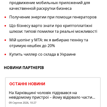
продвижение мобильных приложений для
качественной раскрутки бизнеса
Получение энергии при помощи генераторов
Що бізнесу варто знати про криптоплатіжні
шлюзи: типові помилки та реальні можливості
Мій шопінг у МТА: як я вибираю техніку та
отримую кешбек до 20%
Купить чиллер со склада в Украине
НОВИНИ ПАРТНЕРІВ
ОСТАННІ НОВИНИ
На Харківщині чоловік підірвався на
невідомому пристрої – йому відірвало частину
руки
09 Серпня 2026, 10:27