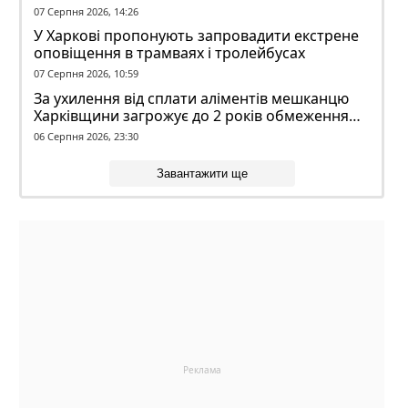
07 Серпня 2026, 14:26
У Харкові пропонують запровадити екстрене
оповіщення в трамваях і тролейбусах
07 Серпня 2026, 10:59
За ухилення від сплати аліментів мешканцю
Харківщини загрожує до 2 років обмеження
волі
06 Серпня 2026, 23:30
Завантажити ще