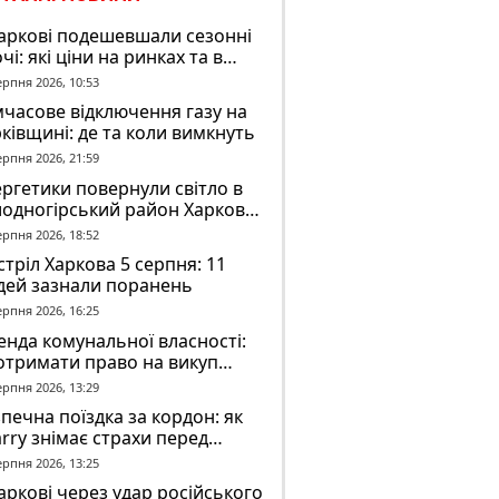
аркові подешевшали сезонні
чі: які ціни на ринках та в
газинах
ерпня 2026, 10:53
часове відключення газу на
ківщині: де та коли вимкнуть
ерпня 2026, 21:59
ргетики повернули світло в
лодногірський район Харкова
ля ворожого обстрілу
ерпня 2026, 18:52
тріл Харкова 5 серпня: 11
дей зазнали поранень
ерпня 2026, 16:25
нда комунальної власності:
отримати право на викуп
єкта
ерпня 2026, 13:29
печна поїздка за кордон: як
rry знімає страхи перед
вгою дорогою
ерпня 2026, 13:25
аркові через удар російського