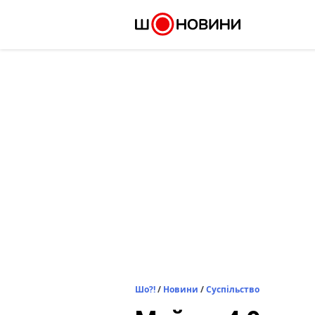
Skip
to
content
Шо?!
/
Новини
/
Суспільство