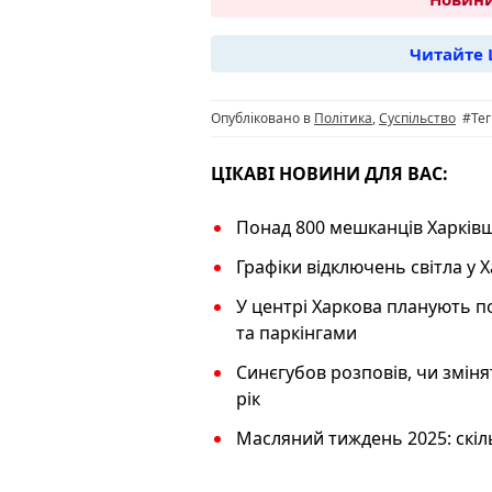
c
e
at
er
p
e
g
s
y
Читайте 
b
ra
A
L
o
m
p
n
Опубліковано в
Політика
,
Суспільство
#Тег
o
p
k
k
ЦІКАВІ НОВИНИ ДЛЯ ВАС:
Понад 800 мешканців Харківщ
Графіки відключень світла у Х
У центрі Харкова планують п
та паркінгами
Синєгубов розповів, чи змін
рік
Масляний тиждень 2025: скіл