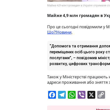
Майже 4,9 млн громадян в Україні отримали ст
Майже 4,9 млн громадян в Укр
Про це сьогодні повідомили у М
Шо?!Новини
.
“Допомога та отримання допом
переміщених осіб цього року 
послугами”, – повідомив мініст
розвитку, цифрових трансформа
Також у Міністерстві працюють 
адреси проживання або зняття з
F
T
W
Vi
X
C
a
el
h
b
o
Новини