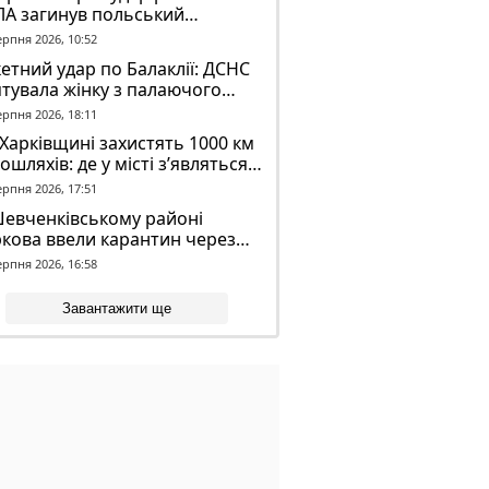
ЛА загинув польський
онтер Марек Русек-
ерпня 2026, 10:52
льський
етний удар по Балаклії: ДСНС
тувала жінку з палаючого
динку
ерпня 2026, 18:11
Харківщині захистять 1000 км
ошляхів: де у місті з’являться
идронові сітки
ерпня 2026, 17:51
Шевченківському районі
кова ввели карантин через
аженого кажана
ерпня 2026, 16:58
Завантажити ще