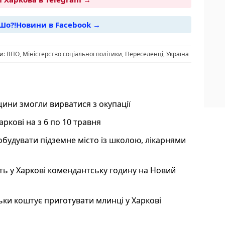
Шо?!Новини в Facebook →
i
и:
ВПО
,
Міністерство соціальної політики
,
Переселенці
,
Україна
ини змогли вирватися з окупації
аркові на з 6 по 10 травня
обудувати підземне місто із школою, лікарнями
ять у Харкові комендантську годину на Новий
ьки коштує приготувати млинці у Харкові