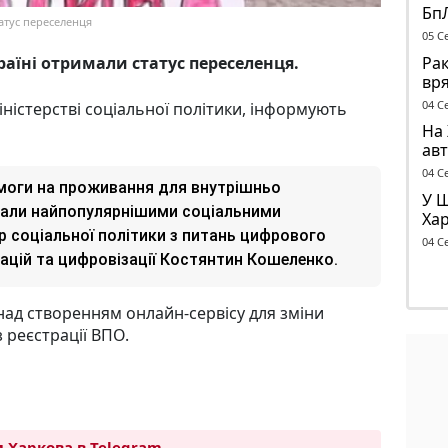
Бп
атус переселенця
вол
05 С
Во
Рак
аїні отримали статус переселенця.
вря
бу
04 С
іністерстві соціальної політики, інформують
На 
авт
ант
04 С
оги на проживання для внутрішньо
У 
стали найпопулярнішими соціальними
Хар
р соціальної політики з питань цифрового
ск
04 С
цій та цифровізації Костянтин Кошеленко.
над створенням онлайн-сервісу для зміни
 реєстрації ВПО.
 Харкова в Telegram →