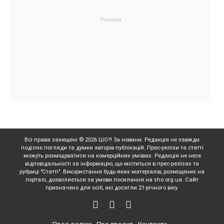
Всі права захищені © 2026 ШО?! За новини. Редакція не завжди
поділяє погляди та думки авторів публікацій. Прес-релізи та статті
можуть розміщуватися на комерційних умовах. Редакція не несе
відповідальності за інформацію, що міститься в прес-релізах та
рубриці "Статті". Використання будь-яких матеріалів, розміщених на
порталі, дозволяється за умови посилання на sho.org.ua. Сайт
призначено для осіб, які досягли 21-річного віку.