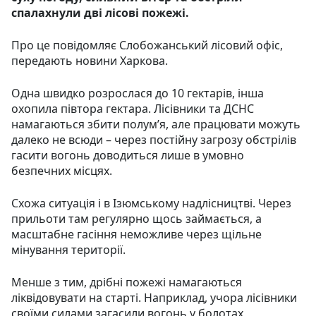
спалахнули дві лісові пожежі.
Про це повідомляє Слобожанський лісовий офіс,
передають новини Харкова.
Одна швидко розрослася до 10 гектарів, інша
охопила півтора гектара. Лісівники та ДСНС
намагаються збити полум’я, але працювати можуть
далеко не всюди – через постійну загрозу обстрілів
гасити вогонь доводиться лише в умовно
безпечних місцях.
Схожа ситуація і в Ізюмському надлісництві. Через
прильоти там регулярно щось займається, а
масштабне гасіння неможливе через щільне
мінування території.
Менше з тим, дрібні пожежі намагаються
ліквідовувати на старті. Наприклад, учора лісівники
своїми силами загасили вогонь у болотах