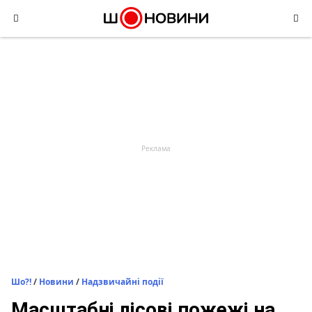
Skip
to
content
Шо?!
/
Новини
/
Надзвичайні події
Масштабні лісові пожежі на