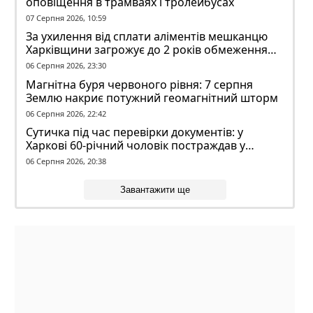
оповіщення в трамваях і тролейбусах
07 Серпня 2026, 10:59
За ухилення від сплати аліментів мешканцю
Харківщини загрожує до 2 років обмеження
волі
06 Серпня 2026, 23:30
Магнітна буря червоного рівня: 7 серпня
Землю накриє потужний геомагнітний шторм
06 Серпня 2026, 22:42
Сутичка під час перевірки документів: у
Харкові 60-річний чоловік постраждав у
конфлікті з ТЦК
06 Серпня 2026, 20:38
Завантажити ще