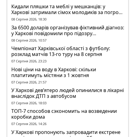
Кидали пляшки та меблі у мешканців: у
Харкові затримали сімох молодиків за погром
у гуртожитку
08 Серпня 2026, 18:30
За 6500 доларів організував фіктивний діагноз:
у Харкові повідомили про підозру
ексзавідувачу психлікарні
08 Серпня 2026, 10:57
Чемпіонат Харківської області з футболу:
розклад матчів 13-го туру на 8 серпня
07 Серпня 2026, 23:23
Нові ціни на воду в Харкові: скільки
платитимуть містяни з 1 жовтня
07 Серпня 2026, 21:57
У Харкові дев’ятеро людей опинилися в лікарні
внаслідок ДТП з автобусом
07 Серпня 2026, 18:03
ТОП-7 способов сэкономить на возведении
коробки дома
07 Серпня 2026, 14:26
У Харкові пропонують запровадити екстрене