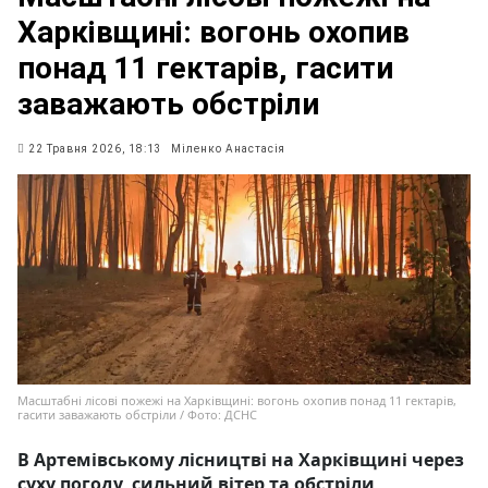
Харківщині: вогонь охопив
понад 11 гектарів, гасити
заважають обстріли
22 Травня 2026, 18:13
Міленко Анастасія
Масштабні лісові пожежі на Харківщині: вогонь охопив понад 11 гектарів,
гасити заважають обстріли / Фото: ДСНС
В Артемівському лісництві на Харківщині через
суху погоду, сильний вітер та обстріли