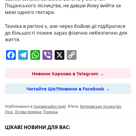
Піщанського лісництва, не давши йому вийти за
межі одного гектара.
Техніка в регіоні є, але через бойові дії підібратися
до більшості пожеж зараз фізично небезпечно для
життя.
F
T
W
Vi
X
C
a
el
h
b
o
c
e
at
er
p
Новини Харкова в Telegram →
e
g
s
y
Читайте Шо?!Новини в Facebook →
b
ra
A
Li
o
m
p
n
Опубліковано в
Надзвичайні події
#Теги:
Артемівське лісництво
,
o
p
k
Ліси
,
Лісова пожежа
,
Пожежа
k
ЦІКАВІ НОВИНИ ДЛЯ ВАС: