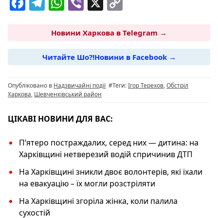
F
T
W
Vi
X
C
a
el
h
b
o
c
e
at
er
p
Новини Харкова в Telegram →
e
g
s
y
Читайте Шо?!Новини в Facebook →
b
ra
A
Li
o
m
p
n
Опубліковано в
Надзвичайні події
#Теги:
Ігор Терехов
,
Обстріл
o
p
k
Харкова
,
Шевченківський район
k
ЦІКАВІ НОВИНИ ДЛЯ ВАС:
П’ятеро постраждалих, серед них — дитина: на
Харківщині нетверезий водій спричинив ДТП
На Харківщині зникли двоє волонтерів, які їхали
на евакуацію – їх могли розстріляти
На Харківщині згоріла жінка, коли палила
сухостій