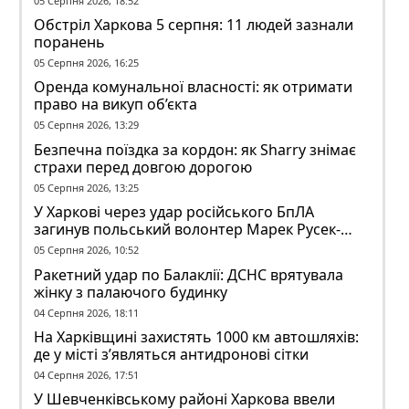
05 Серпня 2026, 18:52
Обстріл Харкова 5 серпня: 11 людей зазнали
поранень
05 Серпня 2026, 16:25
Оренда комунальної власності: як отримати
право на викуп об’єкта
05 Серпня 2026, 13:29
Безпечна поїздка за кордон: як Sharry знімає
страхи перед довгою дорогою
05 Серпня 2026, 13:25
У Харкові через удар російського БпЛА
загинув польський волонтер Марек Русек-
Вольський
05 Серпня 2026, 10:52
Ракетний удар по Балаклії: ДСНС врятувала
жінку з палаючого будинку
04 Серпня 2026, 18:11
На Харківщині захистять 1000 км автошляхів:
де у місті з’являться антидронові сітки
04 Серпня 2026, 17:51
У Шевченківському районі Харкова ввели