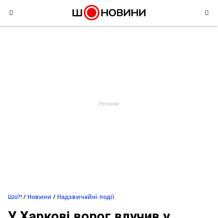
Skip
to
content
Шо?!
/
Новини
/
Надзвичайні події
У Харкові ворог влучив у