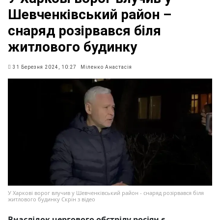
Шевченківський район –
снаряд розірвався біля
житлового будинку
31 Березня 2024, 10:27
Міленко Анастасія
У Харкові ворог влучив у Шевченківський район - снаряд розірвався біля
житлового будинку Скрін з відео
Внаслідок чергового обстрілу росіян є