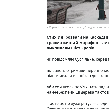
У Харкові шість госпіталізацій за два тижні чер
Стихійні розваги на Каскаді 
травматичний марафон – лиш
викликали шість разів.
Як повідомляє Суспільне, серед 
Більшість отримали черепно-моз
відпочивальник поїхав до лікарн
Аби хоч якось пом’якшити падін
найнебезпечніші дерева та стов
Проте це не дуже рятує — люди
Охорона саду поки не виганяє л