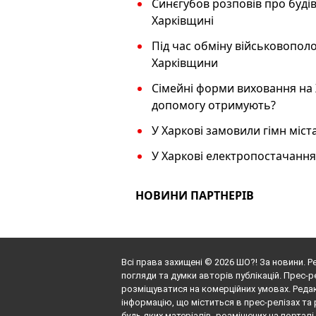
Синєгубов розповів про будів
Харківщині
Під час обміну військовопо
Харківщини
Сімейні форми виховання на Х
допомогу отримують?
У Харкові замовили гімн міст
У Харкові електропостачанн
НОВИНИ ПАРТНЕРІВ
Всі права захищені © 2026 ШО?! За новини. Р
погляди та думки авторів публікацій. Прес-р
розміщуватися на комерційних умовах. Редак
інформацію, що міститься в прес-релізах та 
будь-яких матеріалів, розміщених на портал