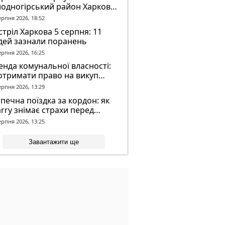
лодногірський район Харкова
ля ворожого обстрілу
ерпня 2026, 18:52
тріл Харкова 5 серпня: 11
дей зазнали поранень
ерпня 2026, 16:25
нда комунальної власності:
отримати право на викуп
єкта
ерпня 2026, 13:29
печна поїздка за кордон: як
rry знімає страхи перед
вгою дорогою
ерпня 2026, 13:25
Завантажити ще