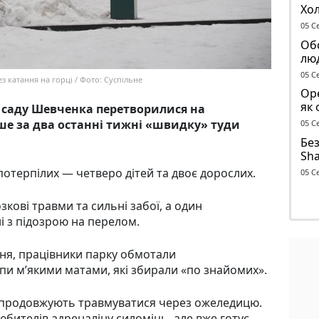
Хо
піс
05 С
Обс
лю
05 С
ез катання на горці / Фото: Суспільне
Оре
як 
в саду Шевченка перетворилися на
об’
е за два останні тижні «швидку» туди
05 С
Без
Sha
до
потерпілих — четверо дітей та двоє дорослих.
05 С
кові травми та сильні забої, а один
і з підозрою на перелом.
ня, працівники парку обмотали
пи м’якими матами, які збирали «по знайомих».
 продовжують травмуватися через ожеледицю.
юбителів адреналіну силоміць, але вже готує