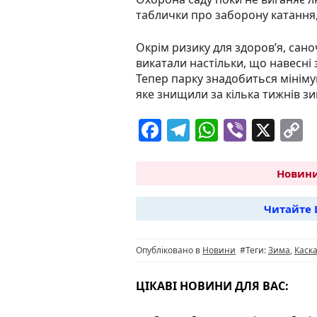
таблички про заборону катання
Окрім ризику для здоров’я, сан
викатали настільки, що навесні 
Тепер парку знадобиться мініму
яке знищили за кілька тижнів з
F
T
W
Vi
X
C
a
el
h
b
o
c
e
at
er
p
Новини
e
g
s
y
Читайте 
b
ra
A
L
o
m
p
n
Опубліковано в
Новини
#Теги:
Зима
,
Каск
o
p
k
k
ЦІКАВІ НОВИНИ ДЛЯ ВАС: