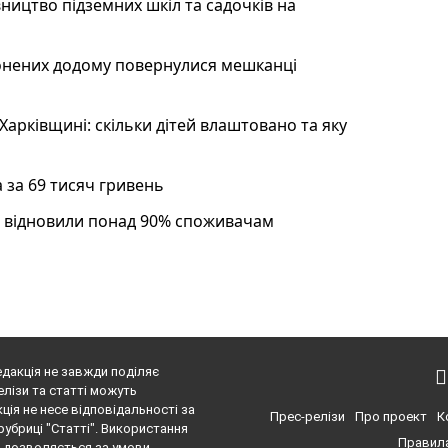
ництво підземних шкіл та садочків на
лонених додому повернулися мешканці
арківщині: скільки дітей влаштовано та яку
а за 69 тисяч гривень
я відновили понад 90% споживачам
едакція не завжди поділяє
елізи та статті можуть
ція не несе відповідальності за
Прес-релізи
Про проект
К
рубриці "Статті". Використання
Правила
і, дозволяється за умови