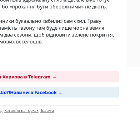
, бо «прохання бути обережними» не діють.
очники буквально «вбили» сам схил. Траву
замість газону там буде лише чорна земля.
м два сезони, щоб відновити зелене покриття,
имових веселощів.
 Харкова в Telegram →
Шо?!Новини в Facebook →
i
ад
,
Катання на горках
,
Травми